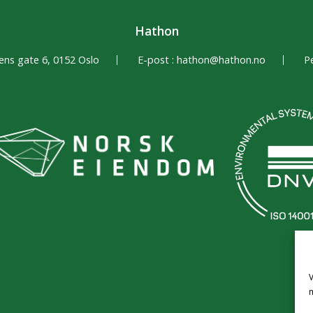
Hathon
ns gate 6, 0152 Oslo
E-post :
hathon@hathon.no
P
V
m