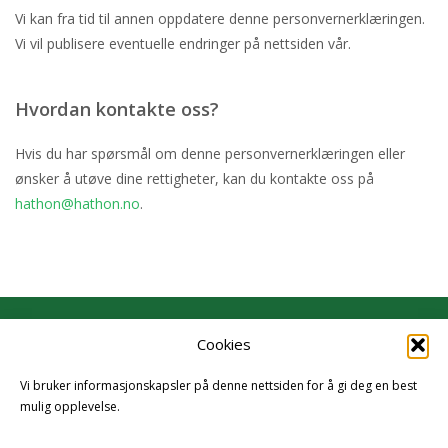
Vi kan fra tid til annen oppdatere denne personvernerklæringen.
Vi vil publisere eventuelle endringer på nettsiden vår.
Hvordan kontakte oss?
Hvis du har spørsmål om denne personvernerklæringen eller
ønsker å utøve dine rettigheter, kan du kontakte oss på
hathon@hathon.no
.
Cookies
Hathon
Vi bruker informasjonskapsler på denne nettsiden for å gi deg en best
Dronningens gate 6, 0152 Oslo
mulig opplevelse.
E-post :
hathon@hathon.no
Personvern