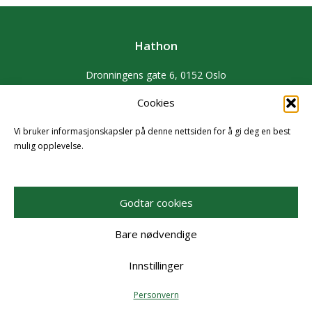
Hathon
Dronningens gate 6, 0152 Oslo
E-post :
hathon@hathon.no
Cookies
Personvern
Vi bruker informasjonskapsler på denne nettsiden for å gi deg en best
mulig opplevelse.
Godtar cookies
Bare nødvendige
Innstillinger
Personvern